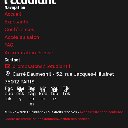
Navigation
Accueil
Exposants
Conférences
Accès au salon
FAQ
Accréditation Presse
Contact
promosalons@letudiant.fr
Carré Daumesnil - 52, rue Jacques-Hillairet
75012 PARIS
Fac
Blu
Ins
Lin
You
Tik
ebo
esk
tag
ked
tub
Tok
ok
y
ra
in
e
m
© 2025-2026 L'Etudiant - Tous droits réservés -
Accessibilité : non conforme
Charte de protection des données
Gestion des cookies